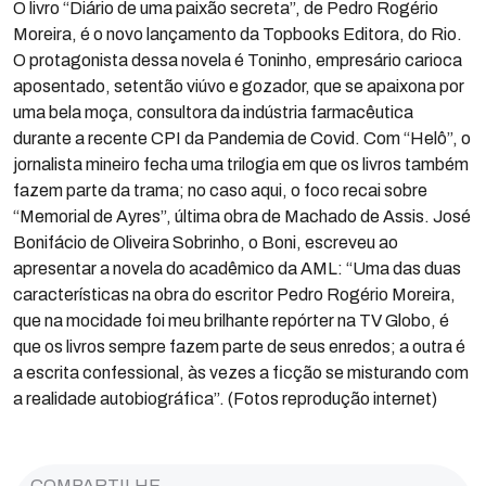
O livro “Diário de uma paixão secreta”, de Pedro Rogério
Moreira, é o novo lançamento da Topbooks Editora, do Rio.
O protagonista dessa novela é Toninho, empresário carioca
aposentado, setentão viúvo e gozador, que se apaixona por
uma bela moça, consultora da indústria farmacêutica
durante a recente CPI da Pandemia de Covid. Com “Helô”, o
jornalista mineiro fecha uma trilogia em que os livros também
fazem parte da trama; no caso aqui, o foco recai sobre
“Memorial de Ayres”, última obra de Machado de Assis. José
Bonifácio de Oliveira Sobrinho, o Boni, escreveu ao
apresentar a novela do acadêmico da AML: “Uma das duas
características na obra do escritor Pedro Rogério Moreira,
que na mocidade foi meu brilhante repórter na TV Globo, é
que os livros sempre fazem parte de seus enredos; a outra é
a escrita confessional, às vezes a ficção se misturando com
a realidade autobiográfica”. (Fotos reprodução internet)
COMPARTILHE