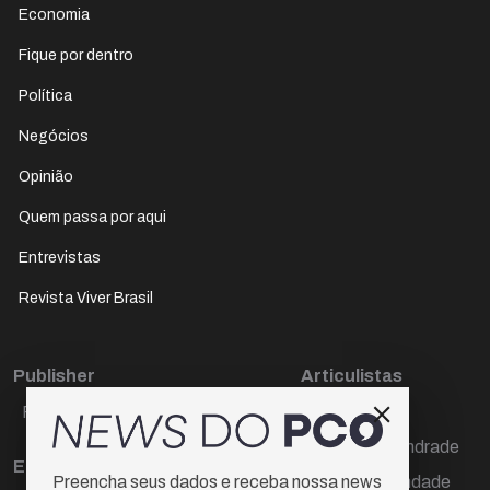
Economia
Fique por dentro
Política
Negócios
Opinião
Quem passa por aqui
Entrevistas
Revista Viver Brasil
Publisher
Articulistas
Paulo Cesar de Oliveira
Décio Freire
Dr Marcos Andrade
Editora Chefe
Hamilton Trindade
Preencha seus dados e receba nossa news