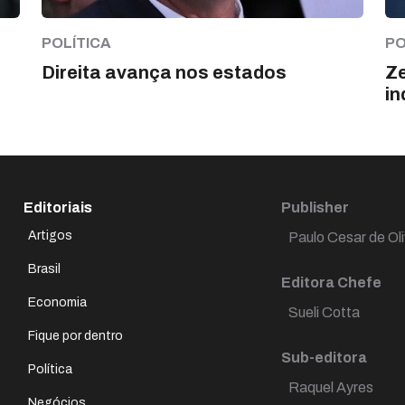
POLÍTICA
PO
Direita avança nos estados
Ze
in
Editoriais
Publisher
Artigos
Paulo Cesar de Oli
Brasil
Editora Chefe
Economia
Sueli Cotta
Fique por dentro
Sub-editora
Política
Raquel Ayres
Negócios