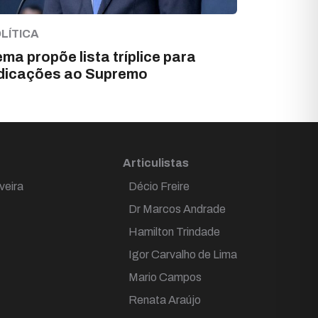
LÍTICA
ma propõe lista tríplice para
dicações ao Supremo
Articulistas
veira
Décio Freire
Dr Marcos Andrade
Hamilton Trindade
Igor Carvalho de Lima
Mario Campos
Renata Araújo