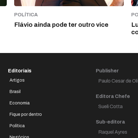
POLÍTICA
PO
Flávio ainda pode ter outro vice
Lu
co
Editoriais
Publisher
Artigos
Paulo Cesar de Oli
Brasil
Editora Chefe
Economia
Sueli Cotta
Fique por dentro
Sub-editora
Política
Raquel Ayres
Negócios