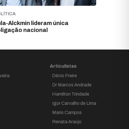
LÍTICA
la-Alckmin lideram única
ligação nacional
Articulistas
veira
Décio Freire
Dr Marcos Andrade
Hamilton Trindade
Igor Carvalho de Lima
Mario Campos
Renata Araújo