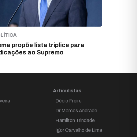
LÍTICA
ma propõe lista tríplice para
dicações ao Supremo
Articulistas
veira
Décio Freire
Dr Marcos Andrade
Hamilton Trindade
Igor Carvalho de Lima