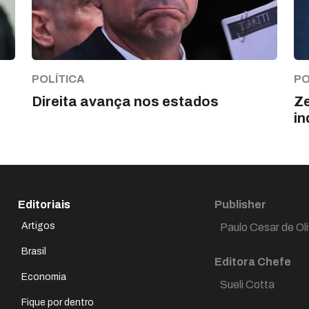
POLÍTICA
PO
Direita avança nos estados
Ze
in
Editoriais
Publisher
Artigos
Paulo Cesar de Oli
Brasil
Editora Chefe
Economia
Sueli Cotta
Fique por dentro