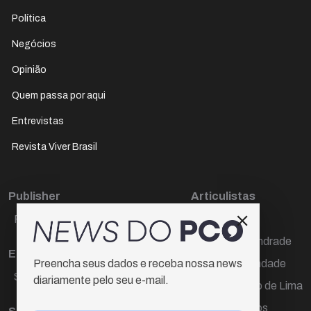
Política
Negócios
Opinião
Quem passa por aqui
Entrevistas
Revista Viver Brasil
Publisher
Articulistas
Paulo Cesar de Oliveira
Décio Freire
Dr Marcos Andrade
Editora Chefe
Hamilton Trindade
Preencha seus dados e receba nossa news
Sueli Cotta
diariamente pelo seu e-mail.
Igor Carvalho de Lima
Mario Campos