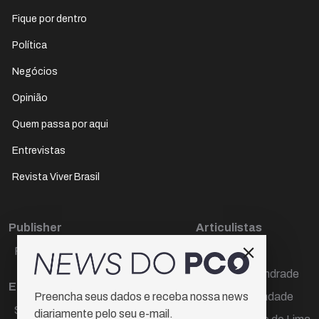
Fique por dentro
Política
Negócios
Opinião
Quem passa por aqui
Entrevistas
Revista Viver Brasil
Publisher
Articulistas
Paulo Cesar de Oliveira
Décio Freire
Dr Marcos Andrade
Editora Chefe
Hamilton Trindade
Preencha seus dados e receba nossa news
Sueli Cotta
diariamente pelo seu e-mail.