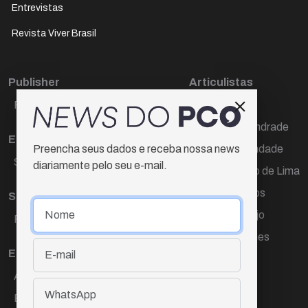
Entrevistas
Revista Viver Brasil
Publisher
Articulistas
Paulo Cesar de Oliveira
Décio Freire
Dr Marcos Andrade
Editora Chefe
Hamilton Trindade
Preencha seus dados e receba nossa news
Sueli Cotta
diariamente pelo seu e-mail.
Igor Carvalho de Lima
Mario Campos
Sub-editora
Renata Araújo
Raquel Ayres
Wagner Gomes
Equipe
Ana Lúcia Cortez
Eliane Hardy