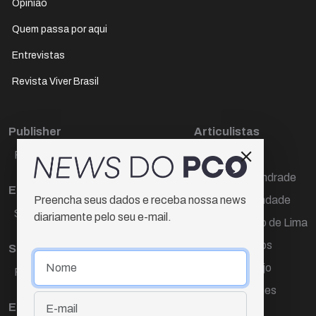
Opinião
Quem passa por aqui
Entrevistas
Revista Viver Brasil
Publisher
Articulistas
Paulo Cesar de Oliveira
Décio Freire
Dr Marcos Andrade
Editora Chefe
Hamilton Trindade
Preencha seus dados e receba nossa news
Sueli Cotta
diariamente pelo seu e-mail.
Igor Carvalho de Lima
Mario Campos
Sub-editora
Renata Araújo
Raquel Ayres
Wagner Gomes
Equipe