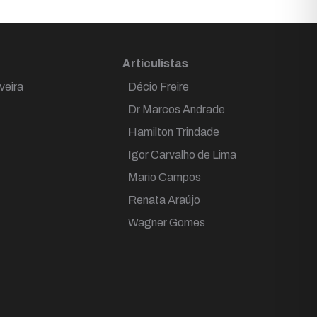
Articulistas
veira
Décio Freire
Dr Marcos Andrade
Hamilton Trindade
Igor Carvalho de Lima
Mario Campos
Renata Araújo
Wagner Gomes