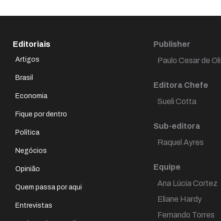
Editoriais
Publisher
Artigos
Paulo Cesar de Oli
Brasil
Editora Chefe
Economia
Sueli Cotta
Fique por dentro
Sub-editora
Política
Raquel Ayres
Negócios
Equipe
Opinião
Ana Lúcia Cortez
Quem passa por aqui
Eliane Hardy
Entrevistas
Fernando Torres