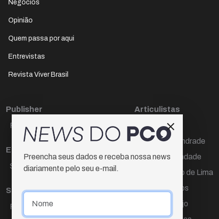
Negócios
Opinião
Quem passa por aqui
Entrevistas
Revista Viver Brasil
Publisher
Articulistas
Paulo Cesar de Oliveira
Décio Freire
Dr Marcos Andrade
Editora Chefe
Hamilton Trindade
Preencha seus dados e receba nossa news
Sueli Cotta
diariamente pelo seu e-mail.
Igor Carvalho de Lima
Mario Campos
Sub-editora
Renata Araújo
Raquel Ayres