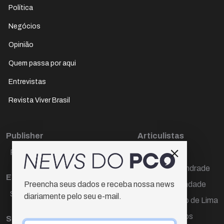
Política
Negócios
Opinião
Quem passa por aqui
Entrevistas
Revista Viver Brasil
Publisher
Articulistas
Paulo Cesar de Oliveira
Décio Freire
Dr Marcos Andrade
Editora Chefe
Hamilton Trindade
Preencha seus dados e receba nossa news
Sueli Cotta
diariamente pelo seu e-mail.
Igor Carvalho de Lima
Mario Campos
Sub-editora