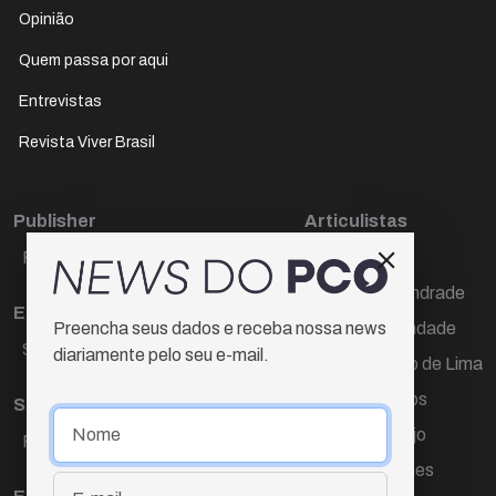
Opinião
Quem passa por aqui
Entrevistas
Revista Viver Brasil
Publisher
Articulistas
Paulo Cesar de Oliveira
Décio Freire
Dr Marcos Andrade
Editora Chefe
Hamilton Trindade
Preencha seus dados e receba nossa news
Sueli Cotta
diariamente pelo seu e-mail.
Igor Carvalho de Lima
Mario Campos
Sub-editora
Renata Araújo
Raquel Ayres
Wagner Gomes