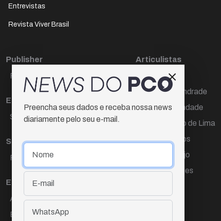
Entrevistas
Revista Viver Brasil
Publisher
Articulistas
Paulo Cesar de Oliveira
Décio Freire
Dr Marcos Andrade
Editora Chefe
Hamilton Trindade
Preencha seus dados e receba nossa news
Sueli Cotta
diariamente pelo seu e-mail.
Igor Carvalho de Lima
Mario Campos
Sub-editora
Renata Araújo
Raquel Ayres
Wagner Gomes
Equipe
Ana Lúcia Cortez
Eliane Hardy