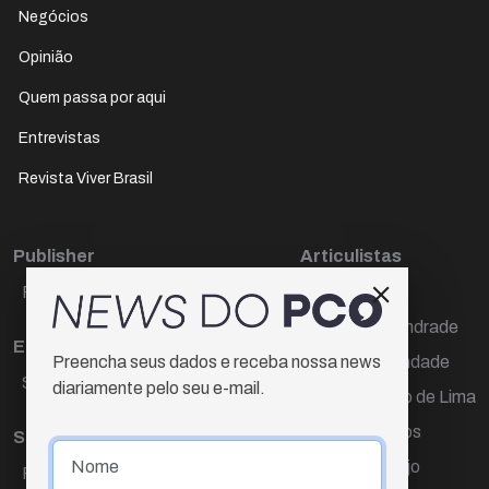
Negócios
Opinião
Quem passa por aqui
Entrevistas
Revista Viver Brasil
Publisher
Articulistas
Paulo Cesar de Oliveira
Décio Freire
Dr Marcos Andrade
Editora Chefe
Hamilton Trindade
Preencha seus dados e receba nossa news
Sueli Cotta
diariamente pelo seu e-mail.
Igor Carvalho de Lima
Mario Campos
Sub-editora
Renata Araújo
Raquel Ayres