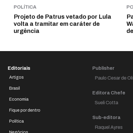
POLÍTICA
PO
Projeto de Patrus vetado por Lula
Pa
volta a tramitar em caráter de
Wa
urgência
d
Editoriais
Publisher
Artigos
Paulo Cesar de Oli
Brasil
Editora Chefe
Economia
Sueli Cotta
Fique por dentro
Sub-editora
Política
Raquel Ayres
Negócios