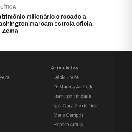
LÍTICA
trimônio milionário e recado a
shington marcam estreia oficial
e Zema
Articulistas
veira
Décio Freire
Dr Marcos Andrade
Hamilton Trindade
Igor Carvalho de Lima
Mario Campos
Renata Araújo