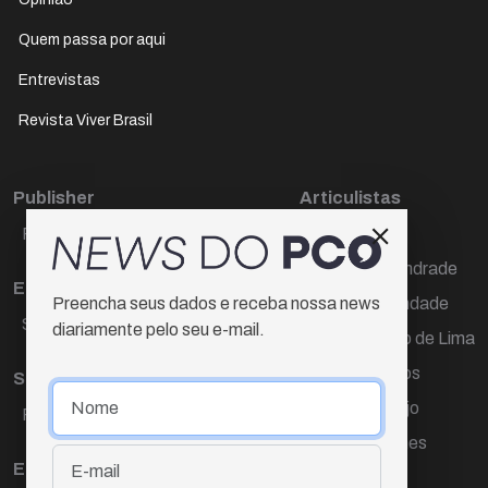
Quem passa por aqui
Entrevistas
Revista Viver Brasil
Publisher
Articulistas
Paulo Cesar de Oliveira
Décio Freire
Dr Marcos Andrade
Editora Chefe
Hamilton Trindade
Preencha seus dados e receba nossa news
Sueli Cotta
diariamente pelo seu e-mail.
Igor Carvalho de Lima
Mario Campos
Sub-editora
Renata Araújo
Raquel Ayres
Wagner Gomes
Equipe