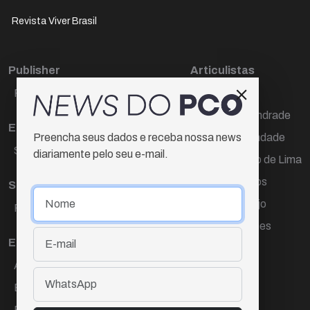
Revista Viver Brasil
Publisher
Articulistas
Paulo Cesar de Oliveira
Décio Freire
Dr Marcos Andrade
Editora Chefe
Hamilton Trindade
Preencha seus dados e receba nossa news
Sueli Cotta
diariamente pelo seu e-mail.
Igor Carvalho de Lima
Mario Campos
Sub-editora
Renata Araújo
Raquel Ayres
Wagner Gomes
Equipe
Ana Lúcia Cortez
Eliane Hardy
Fernando Torres