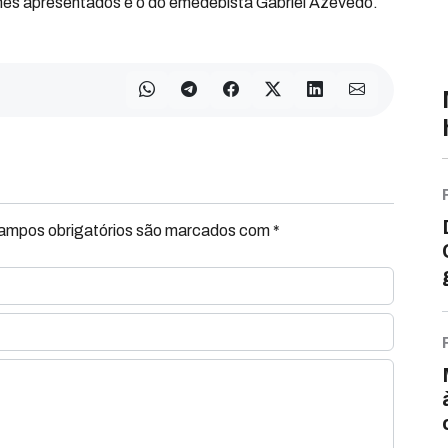
omes apresentados é o do emedebista Gabriel Azevedo.
Campos obrigatórios são marcados com *