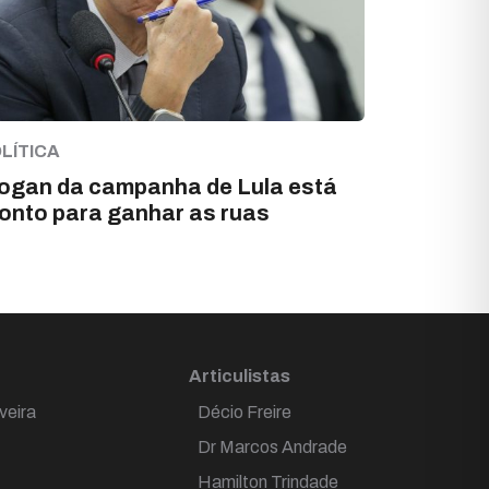
LÍTICA
ogan da campanha de Lula está
onto para ganhar as ruas
Articulistas
veira
Décio Freire
Dr Marcos Andrade
Hamilton Trindade