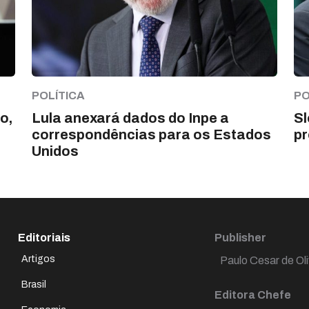
POLÍTICA
PO
o,
Lula anexará dados do Inpe a
Sl
correspondências para os Estados
pr
Unidos
Editoriais
Publisher
Artigos
Paulo Cesar de Oli
Brasil
Editora Chefe