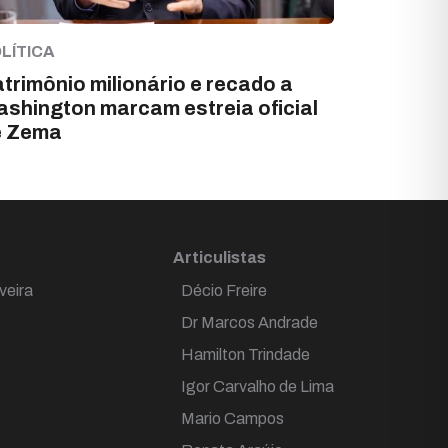
LÍTICA
trimônio milionário e recado a
shington marcam estreia oficial
e Zema
Articulistas
veira
Décio Freire
Dr Marcos Andrade
Hamilton Trindade
Igor Carvalho de Lima
Mario Campos