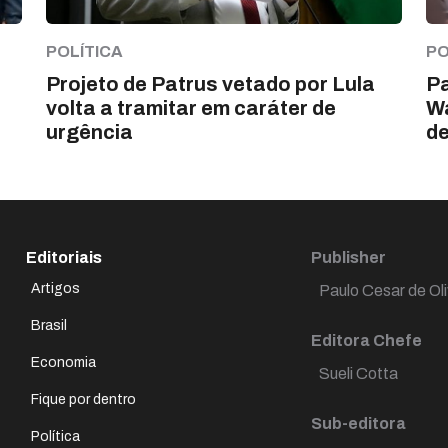
POLÍTICA
PO
Projeto de Patrus vetado por Lula
Pa
volta a tramitar em caráter de
Wa
urgência
d
Editoriais
Publisher
Artigos
Paulo Cesar de Oli
Brasil
Editora Chefe
Economia
Sueli Cotta
Fique por dentro
Sub-editora
Política