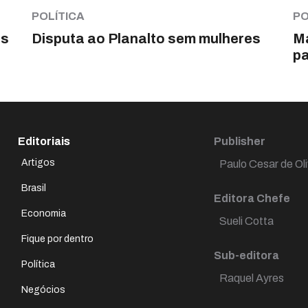
POLÍTICA
PO
us
Disputa ao Planalto sem mulheres
Ma
pa
Editoriais
Publisher
Artigos
Paulo Cesar de Oli
Brasil
Editora Chefe
Economia
Sueli Cotta
Fique por dentro
Sub-editora
Política
Raquel Ayres
Negócios