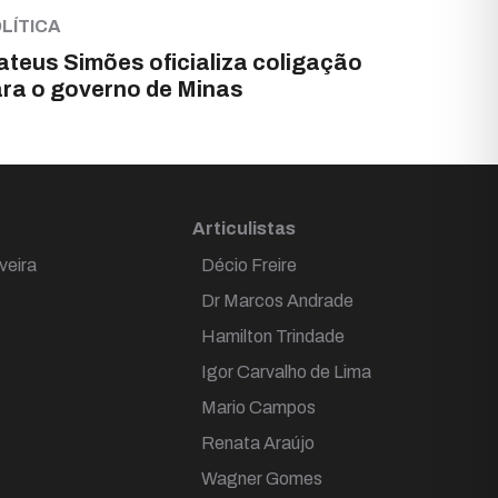
LÍTICA
teus Simões oficializa coligação
ra o governo de Minas
Articulistas
veira
Décio Freire
Dr Marcos Andrade
Hamilton Trindade
Igor Carvalho de Lima
Mario Campos
Renata Araújo
Wagner Gomes