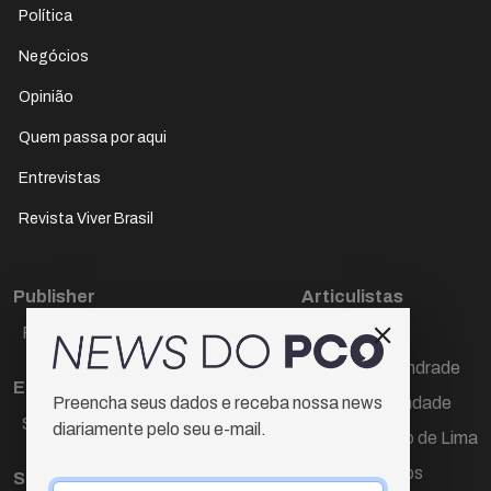
Política
Negócios
Opinião
Quem passa por aqui
Entrevistas
Revista Viver Brasil
Publisher
Articulistas
Paulo Cesar de Oliveira
Décio Freire
Dr Marcos Andrade
Editora Chefe
Hamilton Trindade
Preencha seus dados e receba nossa news
Sueli Cotta
diariamente pelo seu e-mail.
Igor Carvalho de Lima
Mario Campos
Sub-editora