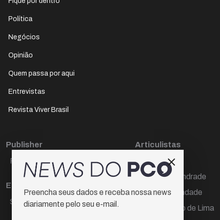
Fique por dentro
Política
Negócios
Opinião
Quem passa por aqui
Entrevistas
Revista Viver Brasil
Publisher
Articulistas
Paulo Cesar de Oliveira
Décio Freire
Dr Marcos Andrade
Editora Chefe
Hamilton Trindade
Preencha seus dados e receba nossa news
Sueli Cotta
diariamente pelo seu e-mail.
Igor Carvalho de Lima