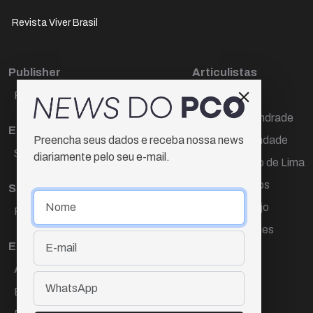
Revista Viver Brasil
Publisher
Articulistas
Paulo Cesar de Oliveira
Décio Freire
Dr Marcos Andrade
Editora Chefe
Hamilton Trindade
Preencha seus dados e receba nossa news
Sueli Cotta
diariamente pelo seu e-mail.
Igor Carvalho de Lima
Mario Campos
Sub-editora
Renata Araújo
Raquel Ayres
Wagner Gomes
Equipe
Ana Lúcia Cortez
Eliane Hardy