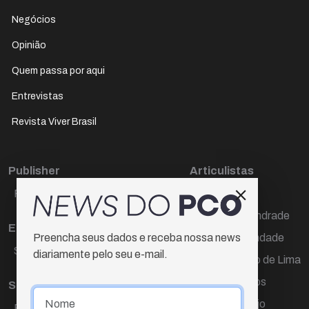
Negócios
Opinião
Quem passa por aqui
Entrevistas
Revista Viver Brasil
Publisher
Articulistas
Paulo Cesar de Oliveira
Décio Freire
Dr Marcos Andrade
Editora Chefe
Hamilton Trindade
Preencha seus dados e receba nossa news
Sueli Cotta
diariamente pelo seu e-mail.
Igor Carvalho de Lima
Mario Campos
Sub-editora
Renata Araújo
Raquel Ayres