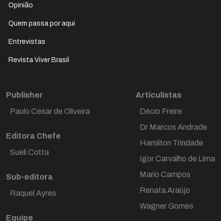
Opinião
Quem passa por aqui
Entrevistas
Revista Viver Brasil
Publisher
Articulistas
Paulo Cesar de Oliveira
Décio Freire
Dr Marcos Andrade
Editora Chefe
Hamilton Trindade
Preencha seus dados e receba nossa news
Sueli Cotta
diariamente pelo seu e-mail.
Igor Carvalho de Lima
Mario Campos
Sub-editora
Renata Araújo
Raquel Ayres
Wagner Gomes
Equipe