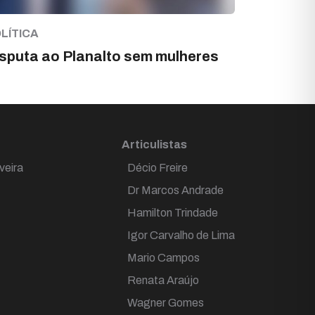
LÍTICA
sputa ao Planalto sem mulheres
Articulistas
veira
Décio Freire
Dr Marcos Andrade
Hamilton Trindade
Igor Carvalho de Lima
Mario Campos
Renata Araújo
Wagner Gomes