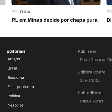
POLÍTICA
PO
PL em Minas decide por chapa pura
Di
Editoriais
Publisher
Artigos
Paulo Cesar de Oli
Brasil
Editora Chefe
Economia
Sueli Cotta
Fique por dentro
Sub-editora
Política
Raquel Ayres
Negócios