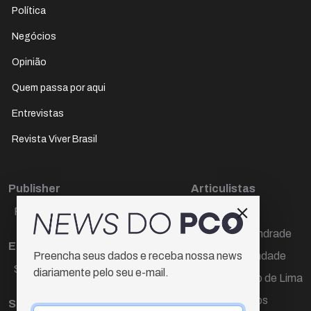
Política
Negócios
Opinião
Quem passa por aqui
Entrevistas
Revista Viver Brasil
Publisher
Articulistas
Paulo Cesar de Oliveira
Décio Freire
Dr Marcos Andrade
Editora Chefe
Hamilton Trindade
Preencha seus dados e receba nossa news
Sueli Cotta
diariamente pelo seu e-mail.
Igor Carvalho de Lima
Mario Campos
Sub-editora