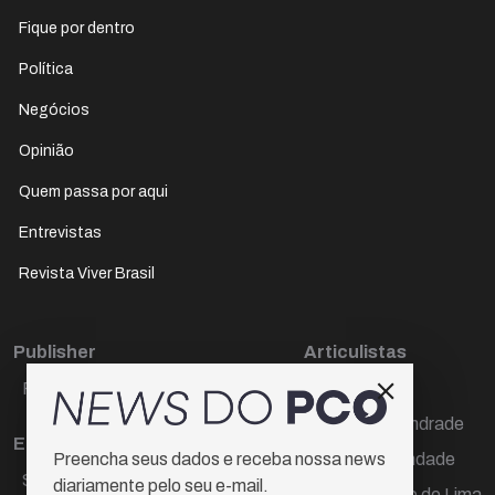
Fique por dentro
Política
Negócios
Opinião
Quem passa por aqui
Entrevistas
Revista Viver Brasil
Publisher
Articulistas
Paulo Cesar de Oliveira
Décio Freire
Dr Marcos Andrade
Editora Chefe
Hamilton Trindade
Preencha seus dados e receba nossa news
Sueli Cotta
diariamente pelo seu e-mail.
Igor Carvalho de Lima