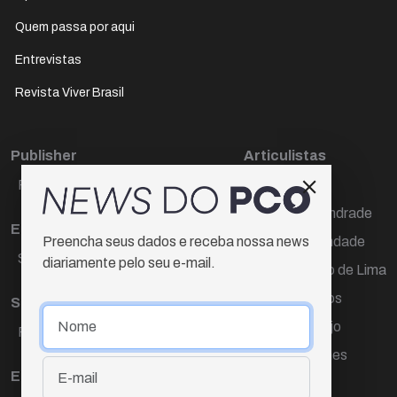
Quem passa por aqui
Entrevistas
Revista Viver Brasil
Publisher
Articulistas
Paulo Cesar de Oliveira
Décio Freire
Dr Marcos Andrade
Editora Chefe
Hamilton Trindade
Preencha seus dados e receba nossa news
Sueli Cotta
diariamente pelo seu e-mail.
Igor Carvalho de Lima
Mario Campos
Sub-editora
Renata Araújo
Raquel Ayres
Wagner Gomes
Equipe