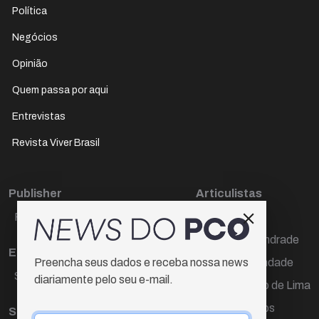
Política
Negócios
Opinião
Quem passa por aqui
Entrevistas
Revista Viver Brasil
Publisher
Articulistas
Paulo Cesar de Oliveira
Décio Freire
Dr Marcos Andrade
Editora Chefe
Hamilton Trindade
Preencha seus dados e receba nossa news
Sueli Cotta
diariamente pelo seu e-mail.
Igor Carvalho de Lima
Mario Campos
Sub-editora