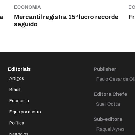
ECONOMIA
E
a
Mercantil registra 15º lucro recorde
Fr
seguido
Editoriais
Publisher
Artigos
Paulo Cesar de Oli
Brasil
Editora Chefe
Economia
Sueli Cotta
Fique por dentro
Sub-editora
Política
Raquel Ayres
Negócios