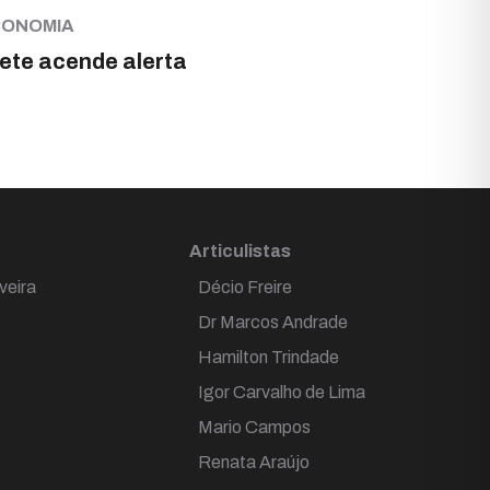
CONOMIA
ete acende alerta
Articulistas
veira
Décio Freire
Dr Marcos Andrade
Hamilton Trindade
Igor Carvalho de Lima
Mario Campos
Renata Araújo