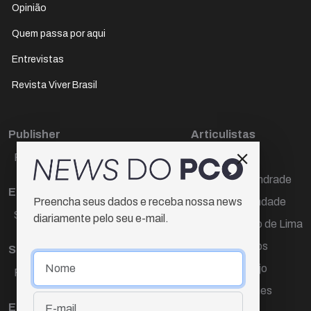
Opinião
Quem passa por aqui
Entrevistas
Revista Viver Brasil
Publisher
Articulistas
Paulo Cesar de Oliveira
Décio Freire
Dr Marcos Andrade
Editora Chefe
Hamilton Trindade
Preencha seus dados e receba nossa news
Sueli Cotta
diariamente pelo seu e-mail.
Igor Carvalho de Lima
Mario Campos
Sub-editora
Renata Araújo
Raquel Ayres
Wagner Gomes
Equipe