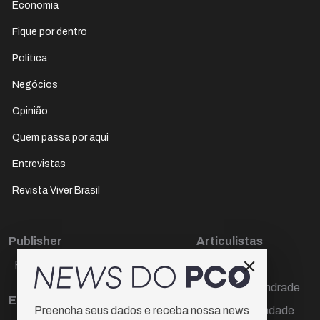
Economia
Fique por dentro
Política
Negócios
Opinião
Quem passa por aqui
Entrevistas
Revista Viver Brasil
Publisher
Articulistas
Paulo Cesar de Oliveira
Décio Freire
Dr Marcos Andrade
Editora Chefe
Hamilton Trindade
Preencha seus dados e receba nossa news