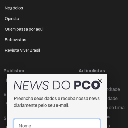
Negócios
Opinião
Quem passa por aqui
Entrevistas
Revista Viver Brasil
Publisher
Articulistas
Paulo Cesar de Oliveira
Décio Freire
Dr Marcos Andrade
Editora Chefe
Hamilton Trindade
Preencha seus dados e receba nossa news
Sueli Cotta
diariamente pelo seu e-mail.
Igor Carvalho de Lima
Mario Campos
Sub-editora
Renata Araújo
Raquel Ayres