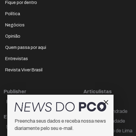
Fique por dentro
Política
Negócios
Opinião
Quem passa por aqui
Entrevistas
Revista Viver Brasil
Publisher
Articulistas
Paulo Cesar de Oliveira
Décio Freire
Dr Marcos Andrade
Editora Chefe
Hamilton Trindade
Preencha seus dados e receba nossa news
Sueli Cotta
diariamente pelo seu e-mail.
Igor Carvalho de Lima