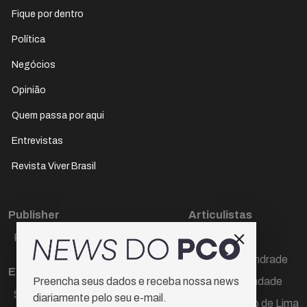
Fique por dentro
Política
Negócios
Opinião
Quem passa por aqui
Entrevistas
Revista Viver Brasil
Publisher
Articulistas
Paulo Cesar de Oliveira
Décio Freire
Dr Marcos Andrade
Editora Chefe
Hamilton Trindade
Preencha seus dados e receba nossa news
Sueli Cotta
diariamente pelo seu e-mail.
Igor Carvalho de Lima