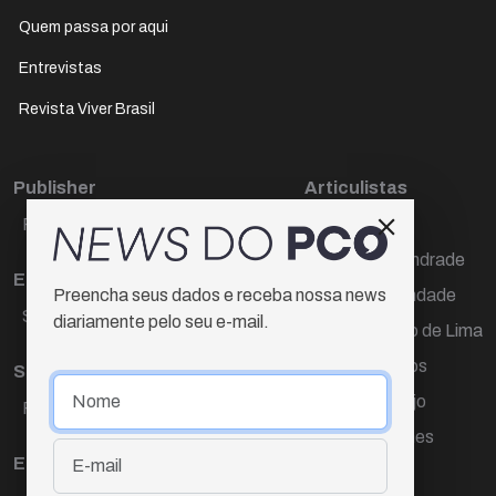
Quem passa por aqui
Entrevistas
Revista Viver Brasil
Publisher
Articulistas
Paulo Cesar de Oliveira
Décio Freire
Dr Marcos Andrade
Editora Chefe
Hamilton Trindade
Preencha seus dados e receba nossa news
Sueli Cotta
diariamente pelo seu e-mail.
Igor Carvalho de Lima
Mario Campos
Sub-editora
Renata Araújo
Raquel Ayres
Wagner Gomes
Equipe