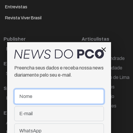
Entrevistas
Revista Viver Brasil
Publisher
Articulistas
Paulo Cesar de Oliveira
Décio Freire
Dr Marcos Andrade
Editora Chefe
Hamilton Trindade
Preencha seus dados e receba nossa news
Sueli Cotta
diariamente pelo seu e-mail.
Igor Carvalho de Lima
Mario Campos
Sub-editora
Renata Araújo
Raquel Ayres
Wagner Gomes
Equipe
Ana Lúcia Cortez
Eliane Hardy