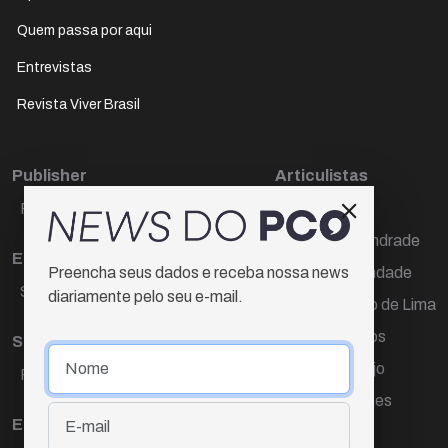
Quem passa por aqui
Entrevistas
Revista Viver Brasil
Publisher
Articulistas
Paulo Cesar de Oliveira
Décio Freire
Dr Marcos Andrade
Editora Chefe
Hamilton Trindade
Preencha seus dados e receba nossa news
Sueli Cotta
diariamente pelo seu e-mail.
Igor Carvalho de Lima
Mario Campos
Sub-editora
Renata Araújo
Raquel Ayres
Wagner Gomes
Equipe