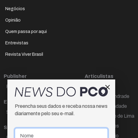
Negócios
Opinião
Quem passa por aqui
Entrevistas
Revista Viver Brasil
Publisher
Articulistas
Paulo Cesar de Oliveira
Décio Freire
Dr Marcos Andrade
Editora Chefe
Hamilton Trindade
Preencha seus dados e receba nossa news
Sueli Cotta
diariamente pelo seu e-mail.
Igor Carvalho de Lima
Mario Campos
Sub-editora
Renata Araújo
Raquel Ayres