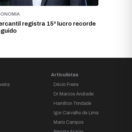
CONOMIA
rcantil registra 15º lucro recorde
eguido
Articulistas
veira
Décio Freire
Dr Marcos Andrade
Hamilton Trindade
Igor Carvalho de Lima
Mario Campos
Renata Araújo