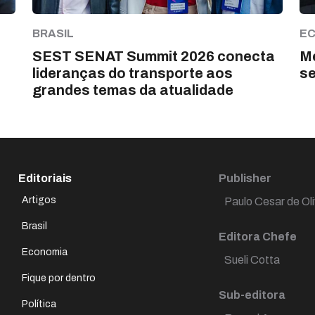
BRASIL
E
SEST SENAT Summit 2026 conecta
Me
lideranças do transporte aos
s
grandes temas da atualidade
Editoriais
Publisher
Artigos
Paulo Cesar de Oli
Brasil
Editora Chefe
Economia
Sueli Cotta
Fique por dentro
Sub-editora
Política