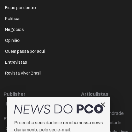
Fique por dentro
Política
Negócios
Opinião
Quem passa por aqui
Entrevistas
Revista Viver Brasil
Publisher
Articulistas
Paulo Cesar de Oliveira
Décio Freire
Dr Marcos Andrade
Editora Chefe
Hamilton Trindade
Preencha seus dados e receba nossa news
Sueli Cotta
diariamente pelo seu e-mail.