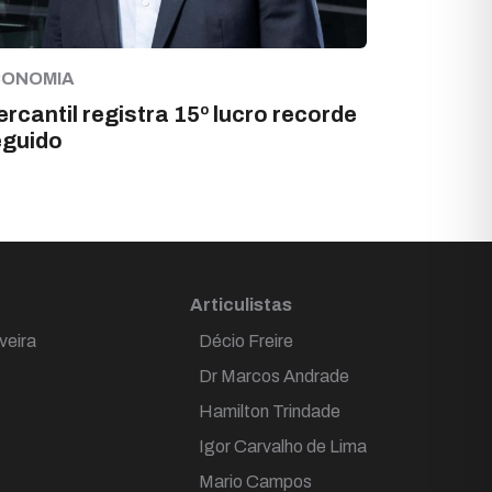
CONOMIA
rcantil registra 15º lucro recorde
eguido
Articulistas
veira
Décio Freire
Dr Marcos Andrade
Hamilton Trindade
Igor Carvalho de Lima
Mario Campos