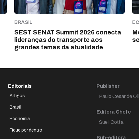
BRASIL
E
SEST SENAT Summit 2026 conecta
Me
lideranças do transporte aos
s
grandes temas da atualidade
Editoriais
Publisher
Artigos
Paulo Cesar de Oli
Brasil
Editora Chefe
Economia
Sueli Cotta
Fique por dentro
Sub-editora