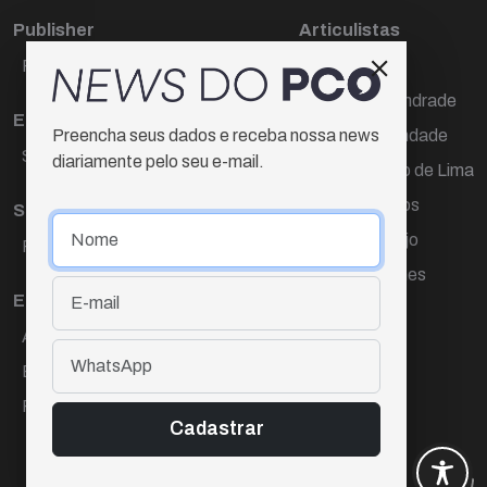
Publisher
Articulistas
Paulo Cesar de Oliveira
Décio Freire
Dr Marcos Andrade
Editora Chefe
Hamilton Trindade
Preencha seus dados e receba nossa news
Sueli Cotta
diariamente pelo seu e-mail.
Igor Carvalho de Lima
Mario Campos
Sub-editora
Renata Araújo
Raquel Ayres
Wagner Gomes
Equipe
Ana Lúcia Cortez
Eliane Hardy
Fernando Torres