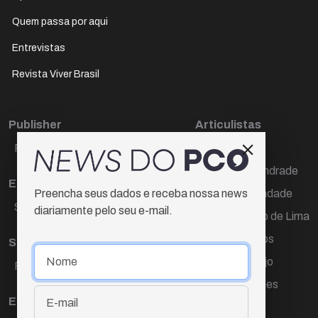
Quem passa por aqui
Entrevistas
Revista Viver Brasil
Publisher
Articulistas
Paulo Cesar de Oliveira
Décio Freire
Dr Marcos Andrade
Editora Chefe
Hamilton Trindade
Preencha seus dados e receba nossa news
Sueli Cotta
diariamente pelo seu e-mail.
Igor Carvalho de Lima
Mario Campos
Sub-editora
Renata Araújo
Raquel Ayres
Wagner Gomes
Equipe