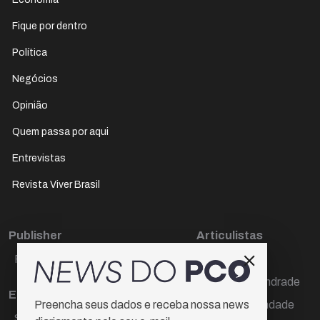
Fique por dentro
Política
Negócios
Opinião
Quem passa por aqui
Entrevistas
Revista Viver Brasil
Publisher
Articulistas
Paulo Cesar de Oliveira
Décio Freire
Dr Marcos Andrade
Editora Chefe
Hamilton Trindade
Preencha seus dados e receba nossa news
Sueli Cotta