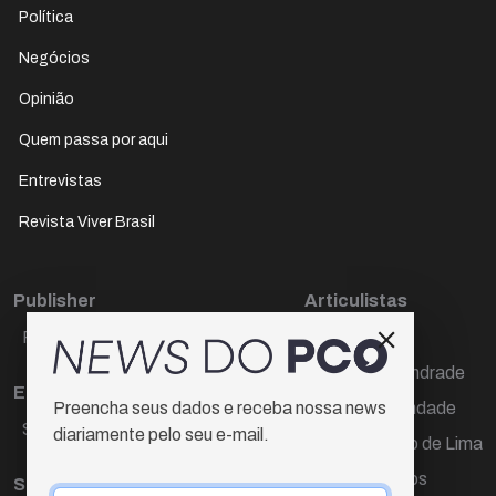
Política
Negócios
Opinião
Quem passa por aqui
Entrevistas
Revista Viver Brasil
Publisher
Articulistas
Paulo Cesar de Oliveira
Décio Freire
Dr Marcos Andrade
Editora Chefe
Hamilton Trindade
Preencha seus dados e receba nossa news
Sueli Cotta
diariamente pelo seu e-mail.
Igor Carvalho de Lima
Mario Campos
Sub-editora