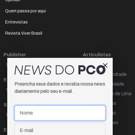
Quem passa por aqui
Entrevistas
Revista Viver Brasil
Publisher
Articulistas
Paulo Cesar de Oliveira
Décio Freire
Dr Marcos Andrade
Editora Chefe
Hamilton Trindade
Preencha seus dados e receba nossa news
Sueli Cotta
diariamente pelo seu e-mail.
Igor Carvalho de Lima
Mario Campos
Sub-editora
Renata Araújo
Raquel Ayres
Wagner Gomes
Equipe