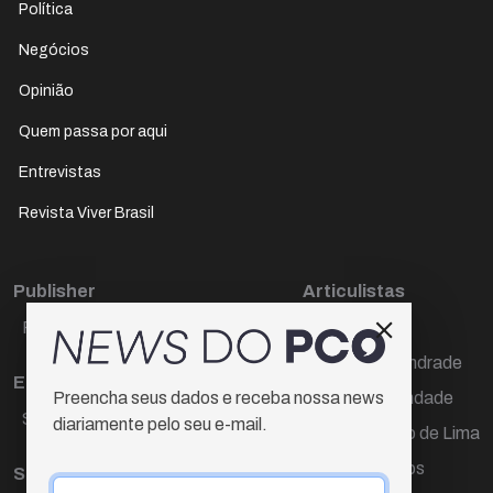
Política
Negócios
Opinião
Quem passa por aqui
Entrevistas
Revista Viver Brasil
Publisher
Articulistas
Paulo Cesar de Oliveira
Décio Freire
Dr Marcos Andrade
Editora Chefe
Hamilton Trindade
Preencha seus dados e receba nossa news
Sueli Cotta
diariamente pelo seu e-mail.
Igor Carvalho de Lima
Mario Campos
Sub-editora