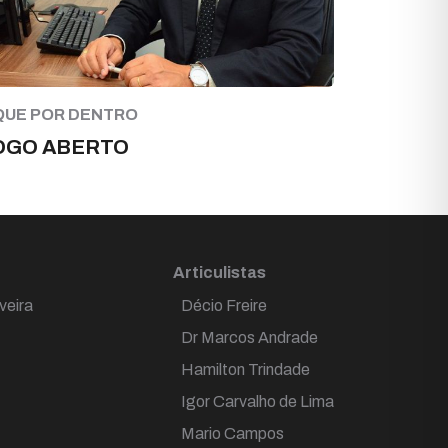
QUE POR DENTRO
OGO ABERTO
Articulistas
veira
Décio Freire
Dr Marcos Andrade
Hamilton Trindade
Igor Carvalho de Lima
Mario Campos