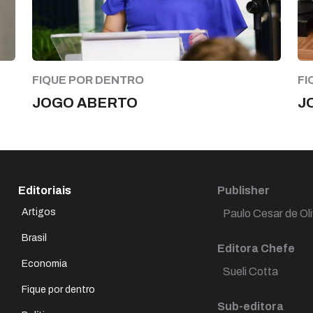
FIQUE POR DENTRO
FI
JOGO ABERTO
J
Editoriais
Publisher
Artigos
Paulo Cesar de Oli
Brasil
Editora Chefe
Economia
Sueli Cotta
Fique por dentro
Sub-editora